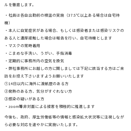
ルを徹底します。
・社員は各自出勤前の検温の実施（37.5℃以上ある場合は自宅待
機）
・本人に自覚症状がある場合、もしくは感染者または感染リスクの
ある人と濃厚接触した場合は報告を行い、自宅待機とします
・マスクの常時着用
・こまめな手洗い、うがい、手指消毒
・定期的に事務所内の空気を換気
・弊社事務所にお越しの方に関しましては下記に該当する方はご来
訪をお控え下さいますようお願いいたします
①14日以内に海外に渡航歴のある方
②発熱のある方、気分がすぐれない方
③感染の疑いがある方
・zoom
等
非対面による接客を積極的に推進します
今後も、政府、厚生労働省等の情報と感染拡大状況等に注視しなが
ら必要な対応を速やかに実施いたします。