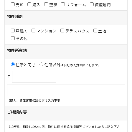
売却
購入
空家
リフォーム
資産運用
物件種別
戸建て
マンション
テラスハウス
土地
その他
物件所在地
住所と同じ
住所以外
下記の入力お願いします。
〒
（購入、資産運用相談の方は入力不要）
ご相談内容
（ご希望、相談したい内容、物件に関する追加情報等ございましたらご記入下さ