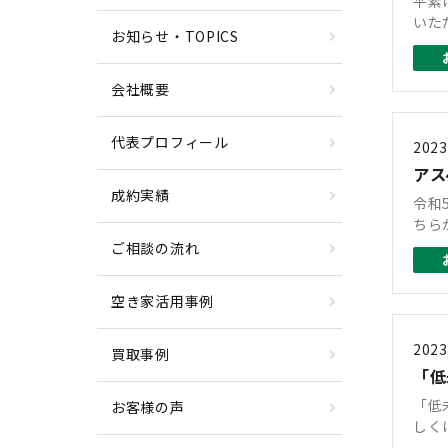
平素
いた
お知らせ・TOPICS
会社概要
代表プロフィール
2023
アス
成約実績
令和
ちら
ご相談の流れ
空き家活用事例
2023
買取事例
「低
「低
お客様の声
しく