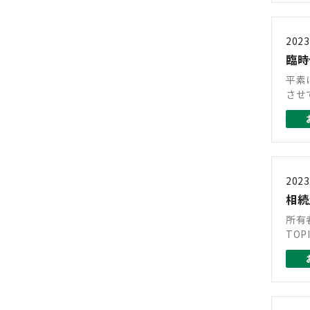
2023
臨時
平素
させ
2023
相続
所有
TOP