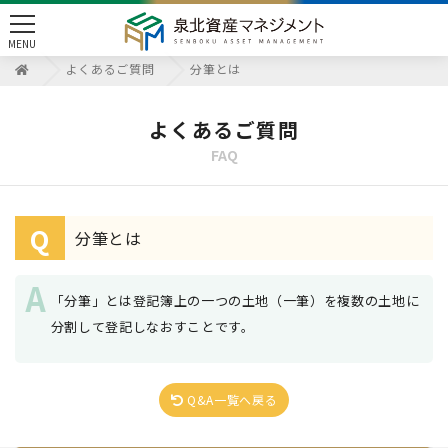
toggle
MENU
navigation
よくあるご質問
分筆とは
よくあるご質問
FAQ
Q
分筆とは
「分筆」とは登記簿上の一つの土地（一筆）を複数の土地に
分割して登記しなおすことです。
Q&A一覧へ戻る