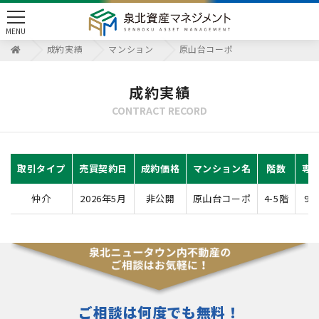
toggle
MENU
navigation
成約実績
マンション
原山台コーポ
成約実績
CONTRACT RECORD
取引タイプ
売買契約日
成約価格
マンション名
階数
専
仲介
2026年5月
非公開
原山台コーポ
4-5階
95
ご相談は何度でも無料！